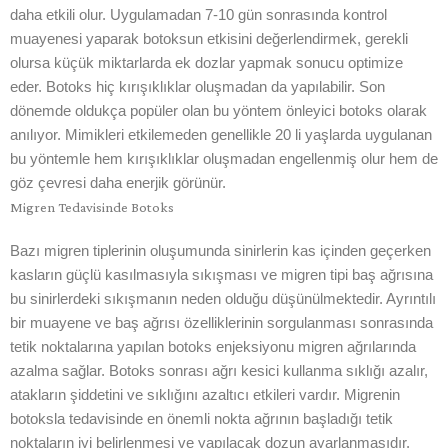
daha etkili olur. Uygulamadan 7-10 gün sonrasında kontrol
muayenesi yaparak botoksun etkisini değerlendirmek, gerekli
olursa küçük miktarlarda ek dozlar yapmak sonucu optimize
eder. Botoks hiç kırışıklıklar oluşmadan da yapılabilir. Son
dönemde oldukça popüler olan bu yöntem önleyici botoks olarak
anılıyor. Mimikleri etkilemeden genellikle 20 li yaşlarda uygulanan
bu yöntemle hem kırışıklıklar oluşmadan engellenmiş olur hem de
göz çevresi daha enerjik görünür.
Migren Tedavisinde Botoks
Bazı migren tiplerinin oluşumunda sinirlerin kas içinden geçerken
kasların güçlü kasılmasıyla sıkışması ve migren tipi baş ağrısına
bu sinirlerdeki sıkışmanın neden olduğu düşünülmektedir. Ayrıntılı
bir muayene ve baş ağrısı özelliklerinin sorgulanması sonrasında
tetik noktalarına yapılan botoks enjeksiyonu migren ağrılarında
azalma sağlar. Botoks sonrası ağrı kesici kullanma sıklığı azalır,
atakların şiddetini ve sıklığını azaltıcı etkileri vardır. Migrenin
botoksla tedavisinde en önemli nokta ağrının başladığı tetik
noktaların iyi belirlenmesi ve yapılacak dozun ayarlanmasıdır.