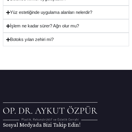
Yüz estetiğinde uygulama alanları nelerdir?
İşlem ne kadar sürer? Ağrı olur mu?
Botoks yılan zehiri mi?
Sosyal Medyada Bizi Takip Edin!
I
F
Y
T
L