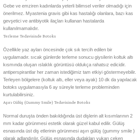
Gebe ve emziren kadınlarda yeterli bilimsel veriler olmadığı için
önerilmez. Myastenia gravis gibi kas hastalığı olanlara, bazı kas
gevşetici ve antibiyotik ilaçları kullanan hastalarda
kullanılmamalıdır.
Terleme Tedavisinde Botoks
Özellikle yaz ayları öncesinde çok sık tercih edilen bir
uygulamadır. sıcak günlerde terleme sonucu giysilerin koltuk altı
kısmında oluşan ıslaklık görüntüsü oldukça rahatsız edicidir.
antiperspirantlar her zaman istediğimiz tam etkiyi göstermeyebilir.
Terleyen bölgelere (koltuk altı, eller veya ayak) 10 dk da yapılacak
botoks uygulamasıyla 6 ay süreyle terleme probleminden
kurtulabilirsiniz.
Aşırı Gülüş (Gummy Smile) Tedavisinde Botoks
Normal duruşta önden bakıldığında üst dişlerin alt kısımlarının 2
mm kadar görünmesi estetik olarak güzel kabul edilir. Gülüş
esnasında üst diş etlerinin görünmesi aşırı gülüş (gummy smile )
olarak adlandırılır. Gülüş esnasında dudakları yukarı çeken