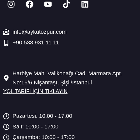
n
a
o
i
i
s
c
u
k
n
t
e
t
t
k
a
b
u
o
e
info@aykutozpur.com
g
o
b
k
d
+90 533 931 11 11
r
o
e
i
a
k
n
m
Harbiye Mah. Valikonağı Cad. Marmara Apt.
No:16/6 Nişantaşı, Şişli/İstanbul
YOL TARİFİ İÇİN TIKLAYIN
Pazartesi: 10:00 - 17:00
Salı: 10:00 - 17:00
Çarşamba: 10:00 - 17:00