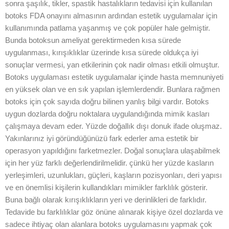
sonra şaşılık, tikler, spastik hastalıkların tedavisi için kullanılan
botoks FDA onayını almasının ardından estetik uygulamalar için
kullanımında patlama yaşanmış ve çok popüler hale gelmiştir.
Bunda botoksun ameliyat gerektirmeden kısa sürede
uygulanması, kırışıklıklar üzerinde kısa sürede oldukça iyi
sonuçlar vermesi, yan etkilerinin çok nadir olması etkili olmuştur.
Botoks uygulaması estetik uygulamalar içinde hasta memnuniyeti
en yüksek olan ve en sık yapılan işlemlerdendir. Bunlara rağmen
botoks için çok sayıda doğru bilinen yanlış bilgi vardır. Botoks
uygun dozlarda doğru noktalara uygulandığında mimik kasları
çalışmaya devam eder. Yüzde doğallık dışı donuk ifade oluşmaz.
Yakınlarınız iyi göründüğünüzü fark ederler ama estetik bir
operasyon yapıldığını farketmezler. Doğal sonuçlara ulaşabilmek
için her yüz farklı değerlendirilmelidir. çünkü her yüzde kasların
yerleşimleri, uzunlukları, güçleri, kaşların pozisyonları, deri yapısı
ve en önemlisi kişilerin kullandıkları mimikler farklılık gösterir.
Buna bağlı olarak kırışıklıkların yeri ve derinlikleri de farklıdır.
Tedavide bu farklılıklar göz önüne alınarak kişiye özel dozlarda ve
sadece ihtiyaç olan alanlara botoks uygulamasını yapmak çok