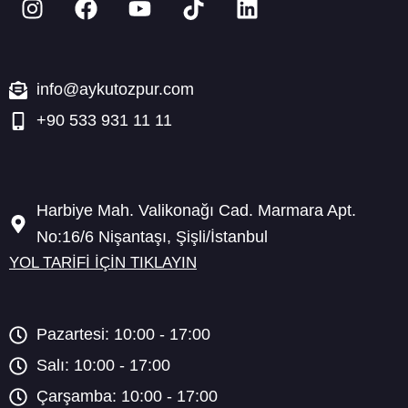
n
a
o
i
i
s
c
u
k
n
t
e
t
t
k
a
b
u
o
e
info@aykutozpur.com
g
o
b
k
d
+90 533 931 11 11
r
o
e
i
a
k
n
m
Harbiye Mah. Valikonağı Cad. Marmara Apt.
No:16/6 Nişantaşı, Şişli/İstanbul
YOL TARİFİ İÇİN TIKLAYIN
Pazartesi: 10:00 - 17:00
Salı: 10:00 - 17:00
Çarşamba: 10:00 - 17:00