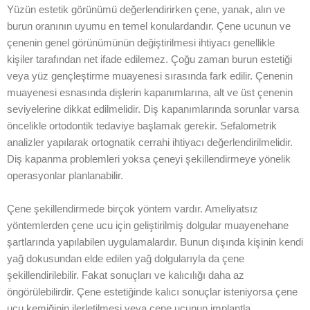
Yüzün estetik görünümü değerlendirirken çene, yanak, alın ve
burun oranının uyumu en temel konulardandır. Çene ucunun ve
çenenin genel görünümünün değiştirilmesi ihtiyacı genellikle
kişiler tarafından net ifade edilemez. Çoğu zaman burun estetiği
veya yüz gençleştirme muayenesi sırasında fark edilir. Çenenin
muayenesi esnasında dişlerin kapanımlarına, alt ve üst çenenin
seviyelerine dikkat edilmelidir. Diş kapanımlarında sorunlar varsa
öncelikle ortodontik tedaviye başlamak gerekir. Sefalometrik
analizler yapılarak ortognatik cerrahi ihtiyacı değerlendirilmelidir.
Diş kapanma problemleri yoksa çeneyi şekillendirmeye yönelik
operasyonlar planlanabilir.
Çene şekillendirmede birçok yöntem vardır. Ameliyatsız
yöntemlerden çene ucu için geliştirilmiş dolgular muayenehane
şartlarında yapılabilen uygulamalardır. Bunun dışında kişinin kendi
yağ dokusundan elde edilen yağ dolgularıyla da çene
şekillendirilebilir. Fakat sonuçları ve kalıcılığı daha az
öngörülebilirdir. Çene estetiğinde kalıcı sonuçlar isteniyorsa çene
ucu kemiğinin ilerletilmesi veya çene ucunun implantla