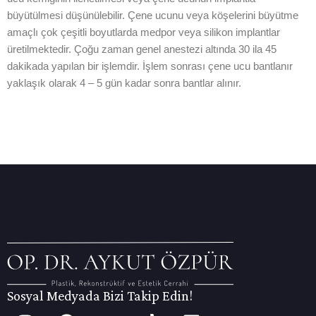
büyütülmesi düşünülebilir. Çene ucunu veya köşelerini büyütme
amaçlı çok çeşitli boyutlarda medpor veya silikon implantlar
üretilmektedir. Çoğu zaman genel anestezi altında 30 ila 45
dakikada yapılan bir işlemdir. İşlem sonrası çene ucu bantlanır
yaklaşık olarak 4 – 5 gün kadar sonra bantlar alınır.
Sosyal Medyada Bizi Takip Edin!
I
F
Y
T
L