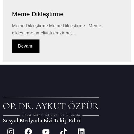
Meme Dikleştirme
Meme Dikleştirme Meme Dikleştirme Meme
dikleştirme ameliyatı emzirme,...
Devamı
Sosyal Medyada Bizi Takip Edin!
I
F
Y
T
L