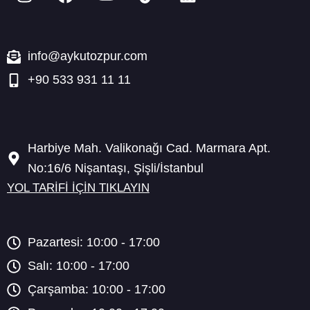
n
a
o
i
i
s
c
u
k
n
t
e
t
t
k
a
b
u
o
e
info@aykutozpur.com
g
o
b
k
d
+90 533 931 11 11
r
o
e
i
a
k
n
m
Harbiye Mah. Valikonağı Cad. Marmara Apt.
No:16/6 Nişantaşı, Şişli/İstanbul
YOL TARİFİ İÇİN TIKLAYIN
Pazartesi: 10:00 - 17:00
Salı: 10:00 - 17:00
Çarşamba: 10:00 - 17:00