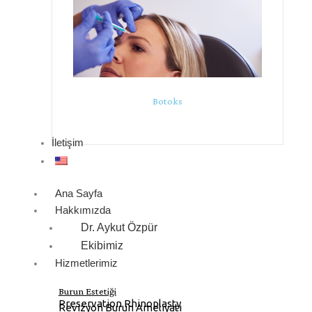
Botoks
İletişim
Ana Sayfa
Hakkımızda
Dr. Aykut Özpür
Ekibimiz
Hizmetlerimiz
Burun Estetiği
Preservation Rhinoplasty
Revizyon Burun Ameliyatı