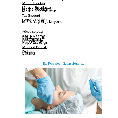
Meme Estetiği
Meme Büyütme
Meme Küçültme
Meme Dikleştirme
Yüz Estetiği
Çene Estetiği
Mikro Yağ Enjeksiyonu
Vücut Estetiği
Karın Germe
Uyluk Germe
Kol Germe
Liposuction
Popo Estetiği
Medikal Estetik
Dolgu
Botoks
En Popüler Hizmetlerimiz