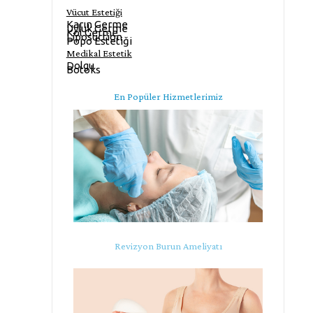
Vücut Estetiği
Karın Germe
Uyluk Germe
Kol Germe
Liposuction
Popo Estetiği
Medikal Estetik
Dolgu
Botoks
En Popüler Hizmetlerimiz
Revizyon Burun Ameliyatı