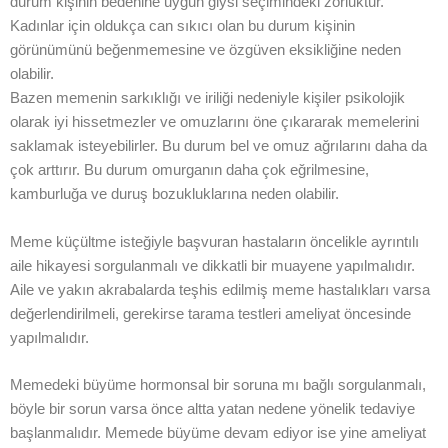
durum kişinin bedenine uygun giysi seçimindeki zorluktur.
Kadınlar için oldukça can sıkıcı olan bu durum kişinin
görünümünü beğenmemesine ve özgüven eksikliğine neden
olabilir.
Bazen memenin sarkıklığı ve iriliği nedeniyle kişiler psikolojik
olarak iyi hissetmezler ve omuzlarını öne çıkararak memelerini
saklamak isteyebilirler. Bu durum bel ve omuz ağrılarını daha da
çok arttırır. Bu durum omurganın daha çok eğrilmesine,
kamburluğa ve duruş bozukluklarına neden olabilir.
Meme küçültme isteğiyle başvuran hastaların öncelikle ayrıntılı
aile hikayesi sorgulanmalı ve dikkatli bir muayene yapılmalıdır.
Aile ve yakın akrabalarda teşhis edilmiş meme hastalıkları varsa
değerlendirilmeli, gerekirse tarama testleri ameliyat öncesinde
yapılmalıdır.
Memedeki büyüme hormonsal bir soruna mı bağlı sorgulanmalı,
böyle bir sorun varsa önce altta yatan nedene yönelik tedaviye
başlanmalıdır. Memede büyüme devam ediyor ise yine ameliyat