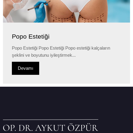
Popo Estetiği
Popo Estetiği Popo Estetiği Popo estetiği kalçaların
şeklini ve boyutunu iyileştirmek...
Devamı