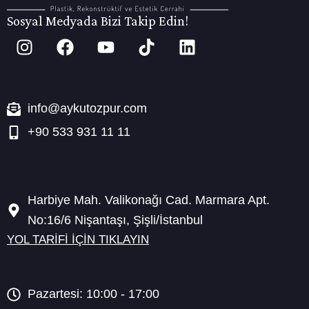
Sosyal Medyada Bizi Takip Edin!
I
F
Y
T
L
n
a
o
i
i
s
c
u
k
n
t
e
t
t
k
a
b
u
o
e
info@aykutozpur.com
g
o
b
k
d
+90 533 931 11 11
r
o
e
i
a
k
n
m
Harbiye Mah. Valikonağı Cad. Marmara Apt.
No:16/6 Nişantaşı, Şişli/İstanbul
YOL TARİFİ İÇİN TIKLAYIN
Pazartesi: 10:00 - 17:00