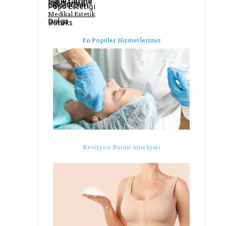
Karın Germe
Uyluk Germe
Kol Germe
Liposuction
Popo Estetiği
Medikal Estetik
Dolgu
Botoks
En Popüler Hizmetlerimiz
Revizyon Burun Ameliyatı