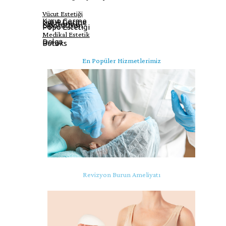
Vücut Estetiği
Karın Germe
Uyluk Germe
Kol Germe
Liposuction
Popo Estetiği
Medikal Estetik
Dolgu
Botoks
En Popüler Hizmetlerimiz
Revizyon Burun Ameliyatı