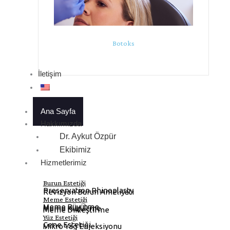
Botoks
İletişim
Ana Sayfa
Hakkımızda
Dr. Aykut Özpür
Ekibimiz
Hizmetlerimiz
Burun Estetiği
Preservation Rhinoplasty
Revizyon Burun Ameliyatı
Meme Estetiği
Meme Büyütme
Meme Küçültme
Meme Dikleştirme
Yüz Estetiği
Çene Estetiği
Mikro Yağ Enjeksiyonu