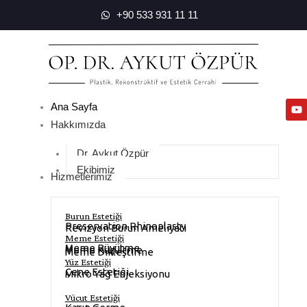
+90 533 931 11 11
Ana Sayfa
Hakkımızda
Dr. Aykut Özpür
Ekibimiz
Hizmetlerimiz
Burun Estetiği
Preservation Rhinoplasty
Revizyon Burun Ameliyatı
Meme Estetiği
Meme Büyütme
Meme Küçültme
Meme Dikleştirme
Yüz Estetiği
Çene Estetiği
Mikro Yağ Enjeksiyonu
Vücut Estetiği